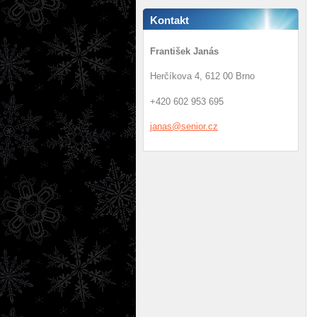
Kontakt
František Janás
Herčíkova 4, 612 00 Brno
+420 602 953 695
janas@se
nior.cz