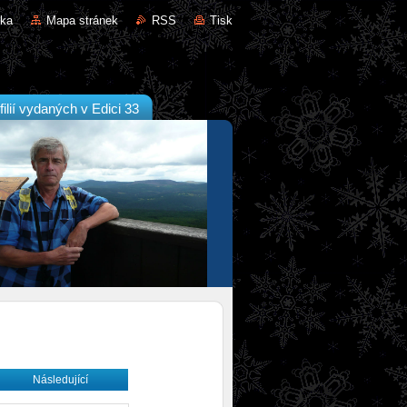
nka
Mapa stránek
RSS
Tisk
filií vydaných v Edici 33
Následující