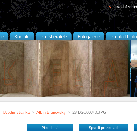
Úvodní strá
ně
Kontakt
Pro sběratele
Fotogalerie
Přehled biblio
Úvodní stránka
>
Albín Brunovský
>
28 DSC00840.JPG
Předchozí
Spustit prezentaci