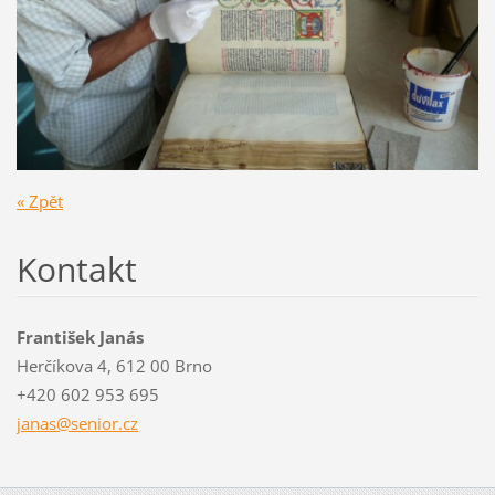
« Zpět
Kontakt
František Janás
Herčíkova 4, 612 00 Brno
+420 602 953 695
janas@se
nior.cz