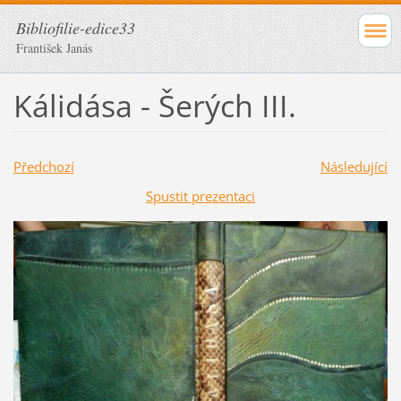
Bibliofilie-edice33
František Janás
Kálidása - Šerých III.
Předchozí
Následující
Spustit prezentaci