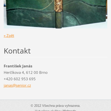
« Zpět
Kontakt
František Janás
Herčíkova 4, 612 00 Brno
+420 602 953 695
janas@se
nior.cz
© 2012 Všechna práva vyhrazena.