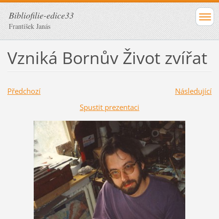
Bibliofilie-edice33
František Janás
Vzniká Bornův Život zvířat
Předchozí
Následující
Spustit prezentaci