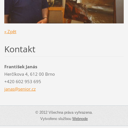
« Zpět
Kontakt
František Janás
Herčíkova 4, 612 00 Brno
+420 602 953 695
janas@se
nior.cz
© 2012 Všechna práva vyhrazena.
Vytvořeno službou
Webnode