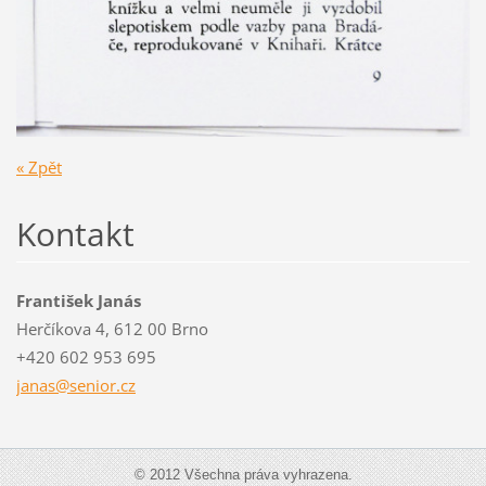
« Zpět
Kontakt
František Janás
Herčíkova 4, 612 00 Brno
+420 602 953 695
janas@se
nior.cz
© 2012 Všechna práva vyhrazena.