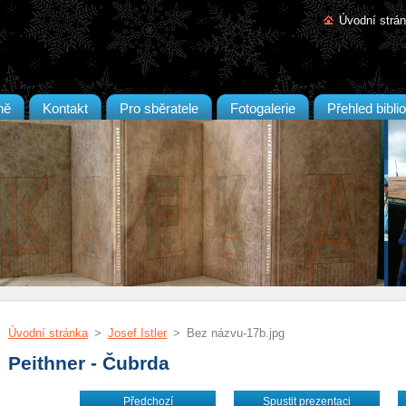
Úvodní strá
ně
Kontakt
Pro sběratele
Fotogalerie
Přehled biblio
Úvodní stránka
>
Josef Istler
>
Bez názvu-17b.jpg
Peithner - Čubrda
Předchozí
Spustit prezentaci