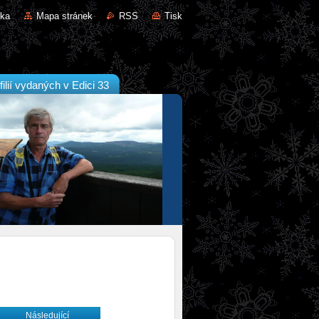
nka
Mapa stránek
RSS
Tisk
filií vydaných v Edici 33
Následující