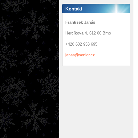
Kontakt
František Janás
Herčíkova 4, 612 00 Brno
+420 602 953 695
janas@se
nior.cz