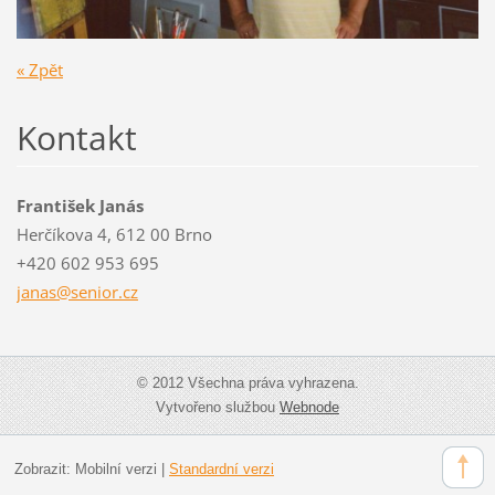
« Zpět
Kontakt
František Janás
Herčíkova 4, 612 00 Brno
+420 602 953 695
janas@se
nior.cz
© 2012 Všechna práva vyhrazena.
Vytvořeno službou
Webnode
Zobrazit:
Mobilní verzi
|
Standardní verzi