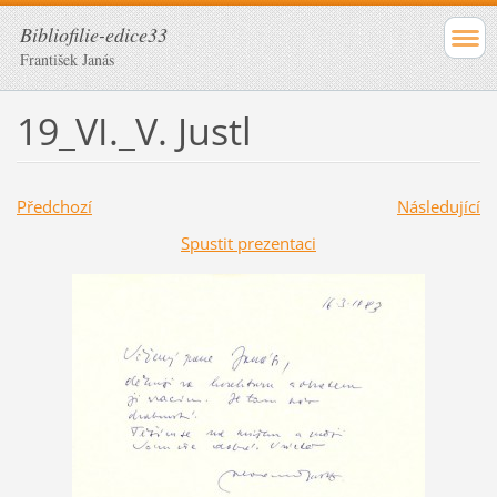
Bibliofilie-edice33
František Janás
19_VI._V. Justl
Předchozí
Následující
Spustit prezentaci