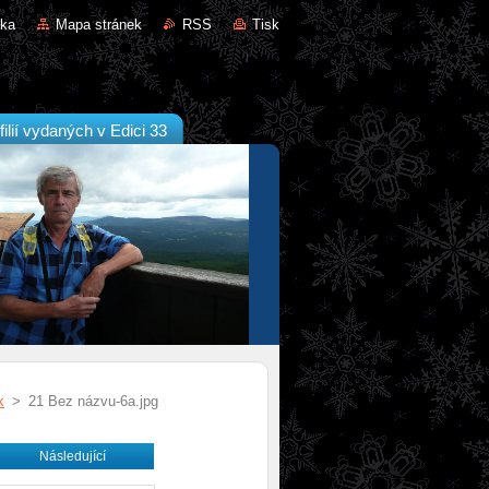
nka
Mapa stránek
RSS
Tisk
filií vydaných v Edici 33
k
>
21 Bez názvu-6a.jpg
Následující