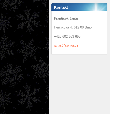
Kontakt
František Janás
Herčíkova 4, 612 00 Brno
+420 602 953 695
janas@se
nior.cz