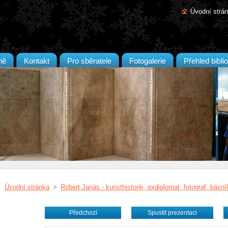
Úvodní strá
ně
Kontakt
Pro sběratele
Fotogalerie
Přehled biblio
Úvodní stránka
>
Robert Janás - kunsthistorik, exdiplomat, fotograf, básní
Předchozí
Spustit prezentaci