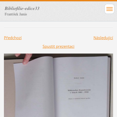
Bibliofilie-edice33
František Janás
Předchozí
Následující
Spustit prezentaci