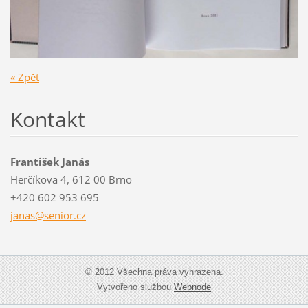
« Zpět
Kontakt
František Janás
Herčíkova 4, 612 00 Brno
+420 602 953 695
janas@se
nior.cz
© 2012 Všechna práva vyhrazena.
Vytvořeno službou
Webnode