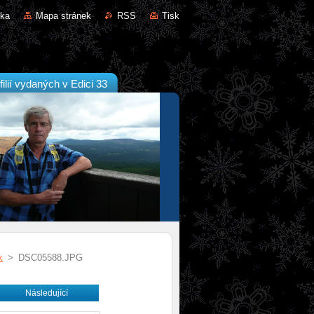
nka
Mapa stránek
RSS
Tisk
filií vydaných v Edici 33
k
>
DSC05588.JPG
Následující