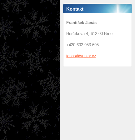
Kontakt
František Janás
Herčíkova 4, 612 00 Brno
+420 602 953 695
janas@se
nior.cz