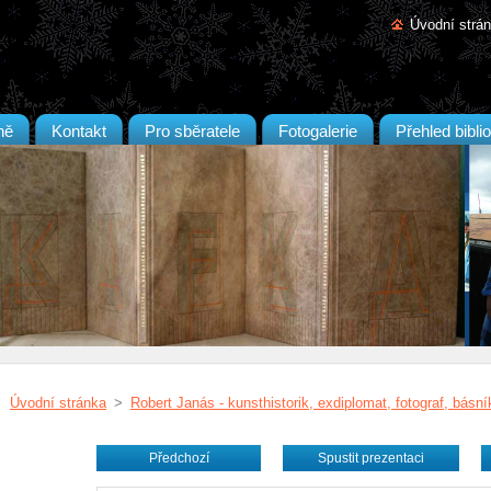
Úvodní strá
ně
Kontakt
Pro sběratele
Fotogalerie
Přehled biblio
Úvodní stránka
>
Robert Janás - kunsthistorik, exdiplomat, fotograf, básní
Předchozí
Spustit prezentaci