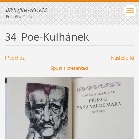
Bibliofilie-edice33
František Janás
34_Poe-Kulhánek
Předchozí
Následující
Spustit prezentaci