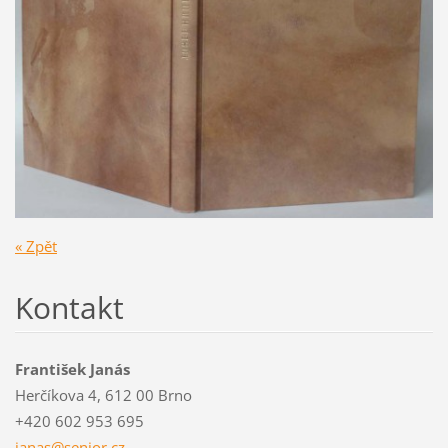
« Zpět
Kontakt
František Janás
Herčíkova 4, 612 00 Brno
+420 602 953 695
janas@se
nior.cz