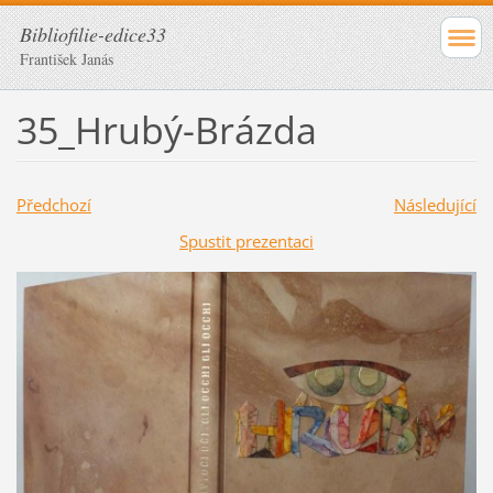
Bibliofilie-edice33
František Janás
35_Hrubý-Brázda
Předchozí
Následující
Spustit prezentaci