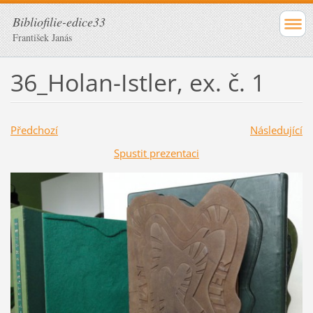
Bibliofilie-edice33
František Janás
36_Holan-Istler, ex. č. 1
Předchozí
Následující
Spustit prezentaci