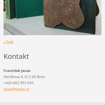
« Zpět
Kontakt
František Janás
Herčíkova 4, 612 00 Brno
+420 602 953 695
janas@se
nior.cz