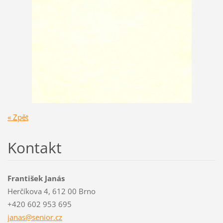
« Zpět
Kontakt
František Janás
Herčíkova 4, 612 00 Brno
+420 602 953 695
janas@se
nior.cz