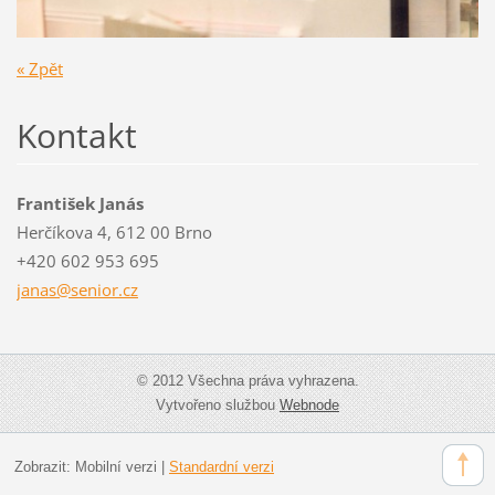
« Zpět
Kontakt
František Janás
Herčíkova 4, 612 00 Brno
+420 602 953 695
janas@se
nior.cz
© 2012 Všechna práva vyhrazena.
Vytvořeno službou
Webnode
Zobrazit:
Mobilní verzi
|
Standardní verzi