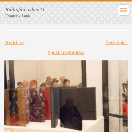
Bibliofilie-edice33
František Janás
Předchozí
Následující
Spustit prezentaci