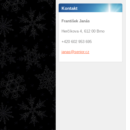
Kontakt
František Janás
Herčíkova 4, 612 00 Brno
+420 602 953 695
janas@se
nior.cz