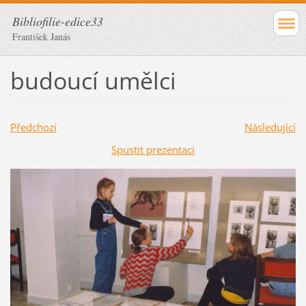
Bibliofilie-edice33
František Janás
budoucí umělci
Předchozí
Následující
Spustit prezentaci