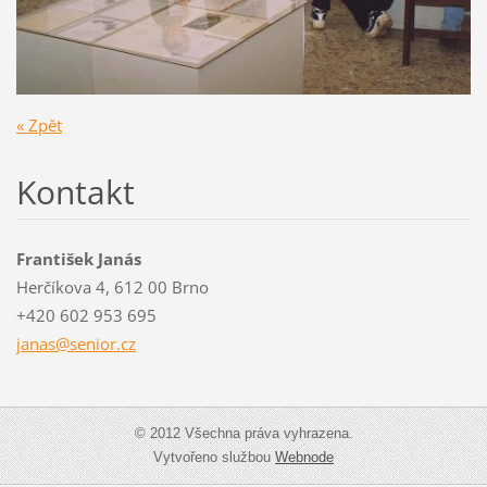
« Zpět
Kontakt
František Janás
Herčíkova 4, 612 00 Brno
+420 602 953 695
janas@se
nior.cz
© 2012 Všechna práva vyhrazena.
Vytvořeno službou
Webnode