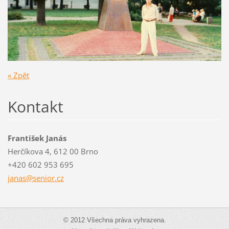
« Zpět
Kontakt
František Janás
Herčíkova 4, 612 00 Brno
+420 602 953 695
janas@se
nior.cz
© 2012 Všechna práva vyhrazena.