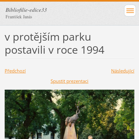
Bibliofilie-edice33
František Janás
v protějším parku
postavili v roce 1994
Předchozí
Následující
Spustit prezentaci