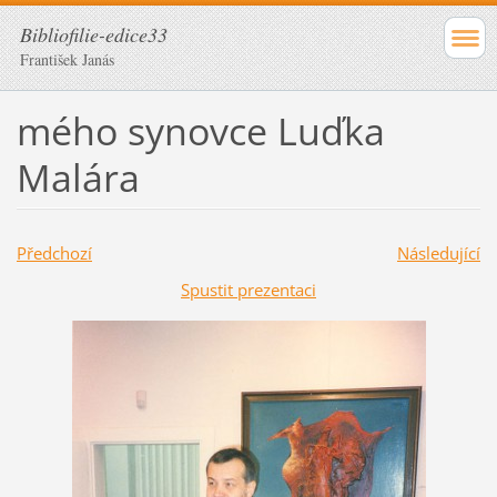
Bibliofilie-edice33
František Janás
mého synovce Luďka
Malára
Předchozí
Následující
Spustit prezentaci