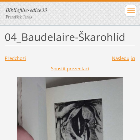
Bibliofilie-edice33
František Janás
04_Baudelaire-Škarohlíd
Předchozí
Následující
Spustit prezentaci