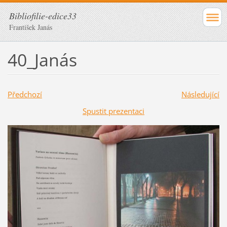
Bibliofilie-edice33
František Janás
40_Janás
Předchozí
Následující
Spustit prezentaci