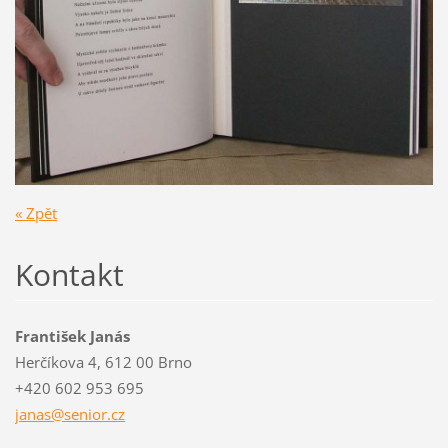
« Zpět
Kontakt
František Janás
Herčíkova 4, 612 00 Brno
+420 602 953 695
janas@se
nior.cz