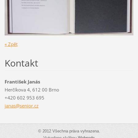
« Zpět
Kontakt
František Janás
Herčíkova 4, 612 00 Brno
+420 602 953 695
janas@se
nior.cz
© 2012 Všechna práva vyhrazena.
Vytvořeno službou
Webnode