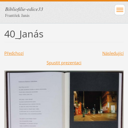
Bibliofilie-edice33
František Janás
40_Janás
Předchozí
Následující
Spustit prezentaci